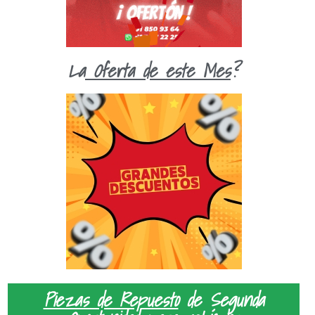
La
Oferta de este Mes
?
Piezas de Repuesto
de Segunda