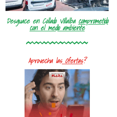
Desguace en Collado Villalba
comprometido
con el medio ambiente
Aprovecha las
Ofertas
?