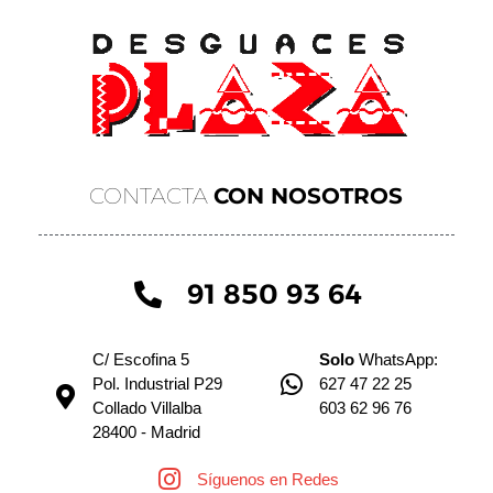
CONTACTA
CON NOSOTROS
91 850 93 64
C/ Escofina 5
Solo
WhatsApp:
Pol. Industrial P29
627 47 22 25
Collado Villalba
603 62 96 76
28400 - Madrid
Síguenos en Redes