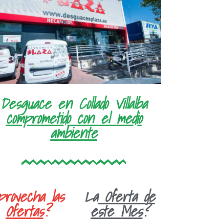
Desguace en Collado Villalba
comprometido con el medio
ambiente
provecha las
La
Oferta de
Ofertas
?
este Mes
?