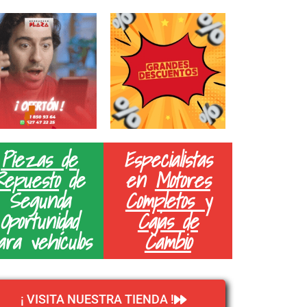
Piezas de
Especialistas
Repuesto
de
en
Motores
Segunda
Completos y
Oportunidad
Cajas de
ara vehículos
Cambio
¡ VISITA NUESTRA TIENDA !