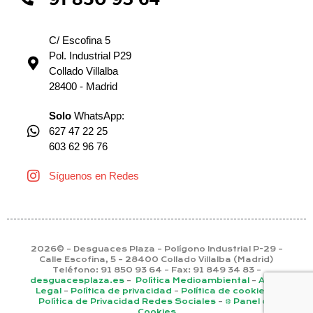
C/ Escofina 5
Pol. Industrial P29
Collado Villalba
28400 - Madrid
Solo
WhatsApp:
627 47 22 25
603 62 96 76
Síguenos en Redes
2026© – Desguaces Plaza – Polígono Industrial P-29 –
Calle Escofina, 5 – 28400 Collado Villalba (Madrid)
Teléfono: 91 850 93 64 – Fax: 91 849 34 83 –
desguacesplaza.es
–
Política Medioambiental
–
Aviso
Legal
–
Política de privacidad
–
Política de cookies
–
Política de Privacidad Redes Sociales
–
⚙ Panel de
Cookies