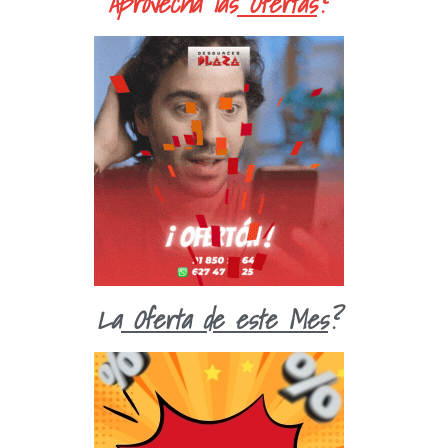
Aprovecha las
Ofertas
?
La
Oferta de este Mes
?