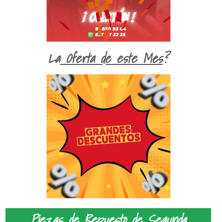
La
Oferta de este Mes
?
Piezas de Repuesto
de Segunda