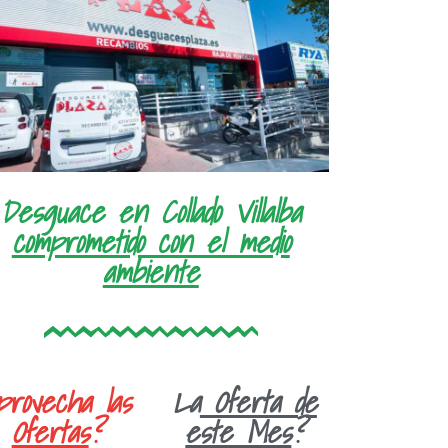
Desguace en Collado Villalba
comprometido con el medio
ambiente
provecha las
La
Oferta de
Ofertas
?
este Mes
?