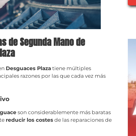
as de Segunda Mano de
laza
en
Desguaces Plaza
tiene múltiples
incipales razones por las que cada vez más
ivo
sguace
son considerablemente más baratas
ite
reducir los costes
de las reparaciones de