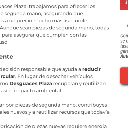
uaces Plaza, trabajamos para ofrecer los
 de segunda mano, asegurando que
tas a un precio mucho más asequible.
: Aunque sean piezas de segunda mano, todas
o para asegurar que cumplen con las
Com
se 
uso.
tas
gar
iente
Aut
decisión responsable que ayuda a
reducir
rcular
. En lugar de desechar vehículos
como
Desguaces Plaza
recuperan y reutilizan
así el impacto ambiental.
tar por piezas de segunda mano, contribuyes
les nuevos y a reutilizar recursos que todavía
fabricación de piezas nuevas requiere energía