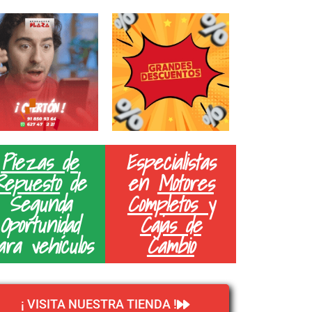
Piezas de
Especialistas
Repuesto
de
en
Motores
Segunda
Completos y
Oportunidad
Cajas de
ara vehículos
Cambio
¡ VISITA NUESTRA TIENDA !