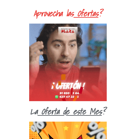
Aprovecha las
Ofertas
?
La
Oferta de este Mes
?