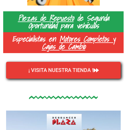
Piezas de Repuesto
de Segunda
Oportunidad para vehículos
Especialistas en
Motores Completos y
Cajas de Cambio
¡ VISITA NUESTRA TIENDA !