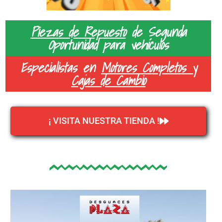
Piezas de Repuesto
de Segunda
Oportunidad para vehículos
Especialistas en
Motores Completos y
Cajas de Cambio
¡ VISITA NUESTRA TIENDA !