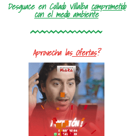
Desguace en Collado Villalba
comprometido
con el medio ambiente
Aprovecha las
Ofertas
?