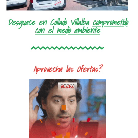
Desguace en Collado Villalba
comprometido
con el medio ambiente
Aprovecha las
Ofertas
?