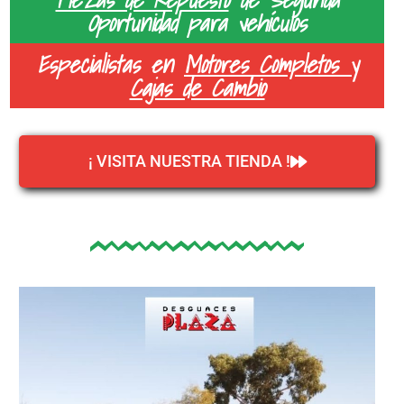
Oportunidad para vehículos
Especialistas en
Motores Completos y
Cajas de Cambio
¡ VISITA NUESTRA TIENDA !