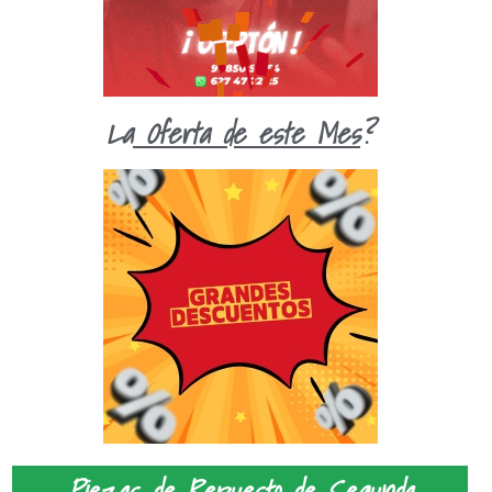
La
Oferta de este Mes
?
Piezas de Repuesto
de Segunda