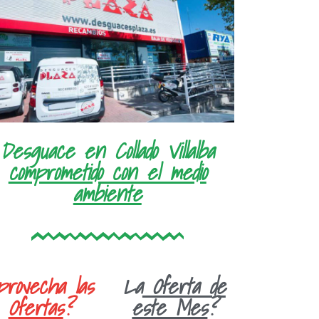
Desguace en Collado Villalba
comprometido con el medio
ambiente
provecha las
La
Oferta de
Ofertas
?
este Mes
?