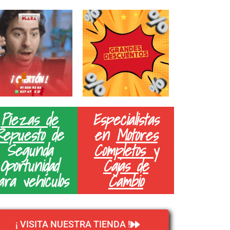
Piezas de
Especialistas
Repuesto
de
en
Motores
Segunda
Completos y
Oportunidad
Cajas de
ara vehículos
Cambio
¡ VISITA NUESTRA TIENDA !