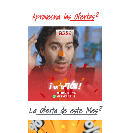
Aprovecha las
Ofertas
?
La
Oferta de este Mes
?