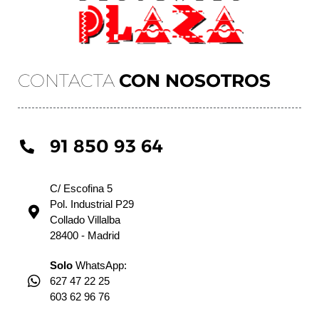
CONTACTA
CON NOSOTROS
91 850 93 64
C/ Escofina 5
Pol. Industrial P29
Collado Villalba
28400 - Madrid
Solo
WhatsApp:
627 47 22 25
603 62 96 76