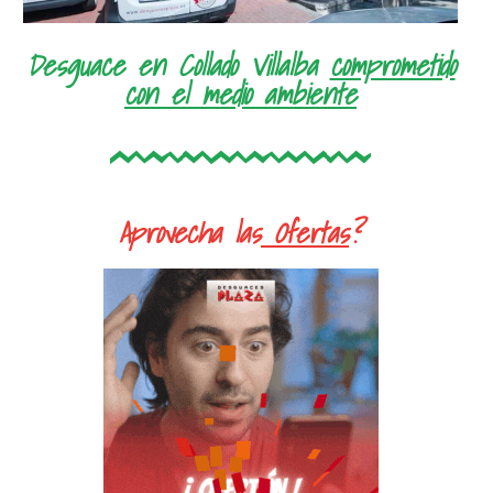
Desguace en Collado Villalba
comprometido
con el medio ambiente
Aprovecha las
Ofertas
?