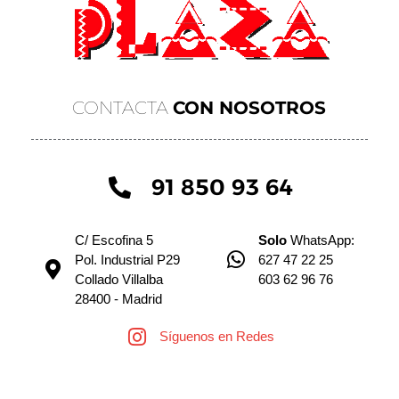
CONTACTA
CON NOSOTROS
91 850 93 64
C/ Escofina 5
Solo
WhatsApp:
Pol. Industrial P29
627 47 22 25
Collado Villalba
603 62 96 76
28400 - Madrid
Síguenos en Redes