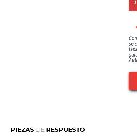
Com
se 
tas
gar
Aut
PIEZAS
DE
RESPUESTO