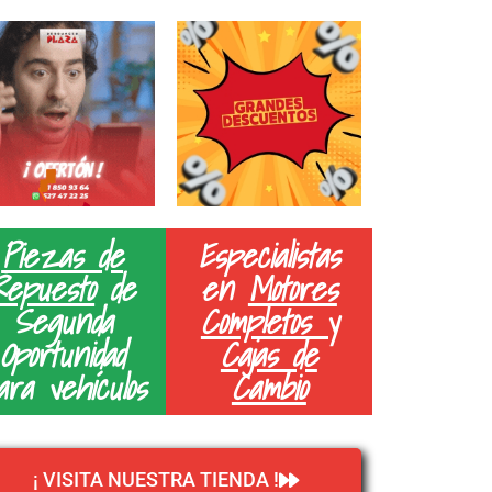
Piezas de
Especialistas
Repuesto
de
en
Motores
Segunda
Completos y
Oportunidad
Cajas de
ara vehículos
Cambio
¡ VISITA NUESTRA TIENDA !