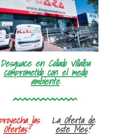
Desguace en Collado Villalba
comprometido con el medio
ambiente
provecha las
La
Oferta de
Ofertas
?
este Mes
?