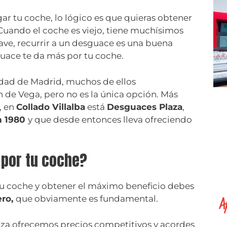
ar tu coche, lo lógico es que quieras obtener
Cuando el coche es viejo, tiene muchísimos
ave, recurrir a un desguace es una buena
guace te da más por tu coche.
ad de Madrid, muchos de ellos
 de Vega, pero no es la única opción. Más
, en
Collado Villalba
está
Desguaces Plaza
,
n 1980
y que desde entonces lleva ofreciendo
 por tu coche?
u coche y obtener el máximo beneficio debes
A
ero,
que obviamente es fundamental.
aza ofrecemos precios competitivos y acordes