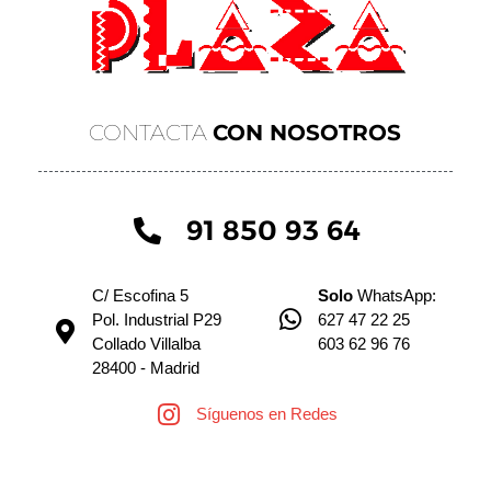
CONTACTA
CON NOSOTROS
91 850 93 64
C/ Escofina 5
Solo
WhatsApp:
Pol. Industrial P29
627 47 22 25
Collado Villalba
603 62 96 76
28400 - Madrid
Síguenos en Redes