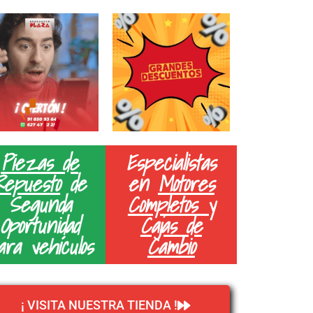
Piezas de
Especialistas
Repuesto
de
en
Motores
Segunda
Completos y
Oportunidad
Cajas de
ara vehículos
Cambio
¡ VISITA NUESTRA TIENDA !