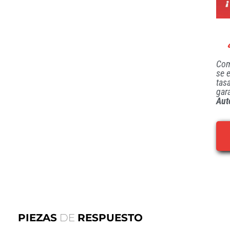
Com
se 
tas
gar
Aut
PIEZAS
DE
RESPUESTO