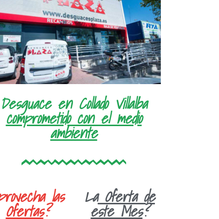
Desguace en Collado Villalba
comprometido con el medio
ambiente
provecha las
La
Oferta de
Ofertas
?
este Mes
?